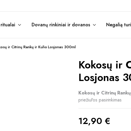
itualai
Dovanų rinkiniai ir dovanos
Negalią tur
osų ir Citrinų Rankų ir Kūno Losjonas 300ml
Kokosų ir 
Losjonas 
Kokosų ir Citrinų Rank
priežiūros pasirinkimas
12,90
€