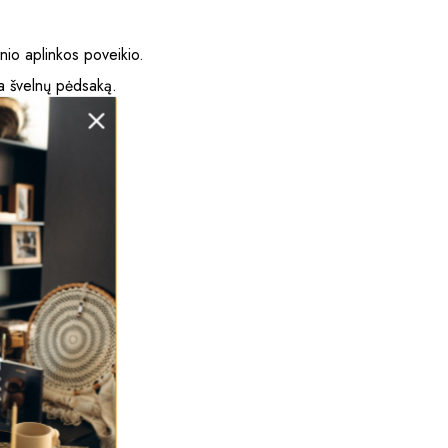
enio aplinkos poveikio.
ka švelnų pėdsaką.
visam kūnui.
r saugus odai.
ir kvapnią.
utis kasdien.