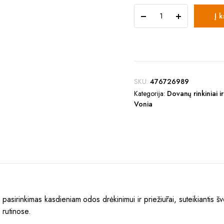
Kokosų
Į 
ir
Citrinų
Rankų
ir
Kūno
Losjonas
SKU:
476726989
300ml
quantity
Kategorija:
Dovanų rinkiniai 
Vonia
asirinkimas kasdieniam odos drėkinimui ir priežiūrai, suteikiantis šv
 rutinose.