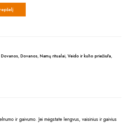
krepšelį
ir Dovanos
,
Dovanos
,
Namų ritualai
,
Veido ir kūno priežiūra
,
elnumo ir gaivumo. Jei mėgstate lengvus, vaisinius ir gaivius