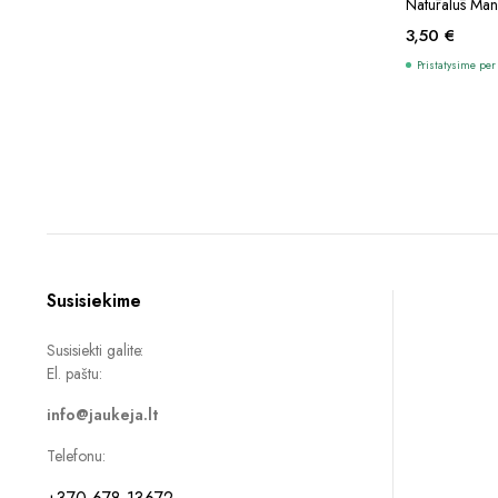
Natūralūs Man
3,50
€
Pristatysime per 
Susisiekime
Susisiekti galite:
El. paštu:
info@jaukeja.lt
Telefonu: