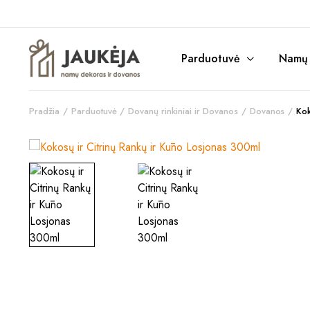
Parduotuvė
Namų r
Pradžia
Parduotuvė
Dovanų rinkiniai ir Dovanos
Dovanos
Kok