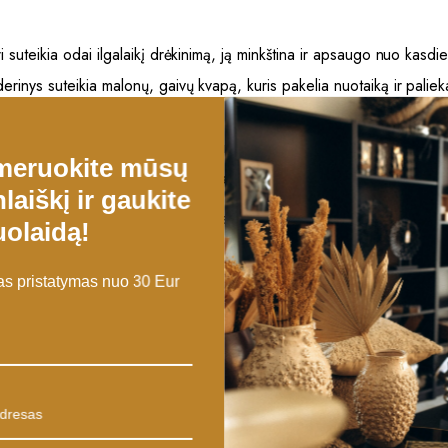
i suteikia odai ilgalaikį drėkinimą, ją minkština ir apsaugo nuo kasdi
derinys suteikia malonų, gaivų kvapą, kuris pakelia nuotaiką ir palie
odai, tiek sausai, tiek jautriai, todėl idealiai tinka tiek rankoms, tiek 
parabenų, sulfatų ir kitų kenksmingų priedų, todėl jis yra švelnus i
meruokite mūsų
gamintas naudojant tvarias medžiagas ir be gyvūnų bandymų.
laiškį ir gaukite
masažuokite. Jis greitai įsigeria, palikdamas odą švelnią, pamaitintą 
olaidą!
vana, kurią galima įtraukti į unikalų dovanų rinkinį arba tiesiog mėga
 pristatymas nuo 30 Eur