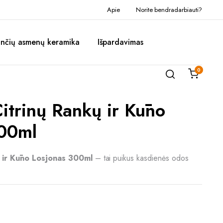
Apie
Norite bendradarbiauti?
inčių asmenų keramika
Išpardavimas
0
Citrinų Rankų ir Kūno
300ml
ų ir Kūno Losjonas 300ml
– tai puikus kasdienės odos