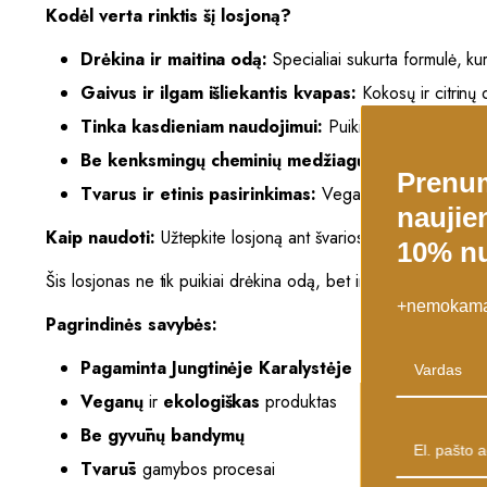
Kodėl verta rinktis šį losjoną?
Drėkina ir maitina odą:
Specialiai sukurta formulė, kur
Gaivus ir ilgam išliekantis kvapas:
Kokosų ir citrinų 
Tinka kasdieniam naudojimui:
Puikiai tinka visų tipų 
Be kenksmingų cheminių medžiagų:
Losjonas yra be 
Prenu
Tvarus ir etinis pasirinkimas:
Veganų draugiškas, pa
naujien
Kaip naudoti:
Užtepkite losjoną ant švarios odos ir švelniai į
10% nu
Šis losjonas ne tik puikiai drėkina odą, bet ir tampa puikia do
+nemokamas
Pagrindinės savybės:
Pagaminta Jungtinėje Karalystėje
Veganų
ir
ekologiškas
produktas
Be gyvūnų bandymų
Tvarūs
gamybos procesai