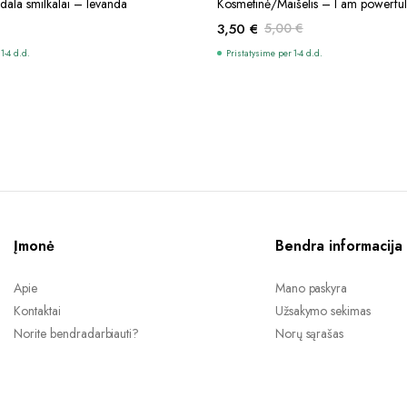
Į KREPŠELĮ
Į KREPŠELĮ
dala smilkalai – levanda
Kosmetinė/Maišelis – I am powerful
3,50
€
5,00
€
Original
Current
1-4 d.d.
Pristatysime per 1-4 d.d.
price
price
was:
is:
5,00 €.
3,50 €.
Įmonė
Bendra informacija
Apie
Mano paskyra
Kontaktai
Užsakymo sekimas
Norite bendradarbiauti?
Norų sąrašas