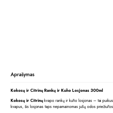
Aprašymas
Kokosų ir Citrinų Rankų ir Kūno Losjonas 300ml
Kokosų ir Citrinų
kvapo rankų ir kūno losjonas – tai puikus p
kvapus, šis losjonas taps nepamainomas jūsų odos priežiūros