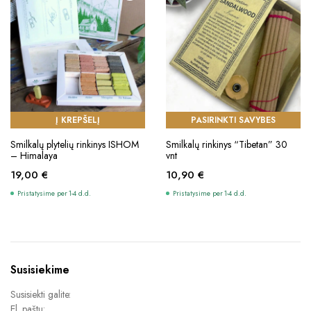
Į KREPŠELĮ
PASIRINKTI SAVYBES
This
Smilkalų plytelių rinkinys ISHOM
Smilkalų rinkinys “Tibetan” 30
product
– Himalaya
vnt
has
19,00
€
10,90
€
multiple
Pristatysime per 1-4 d.d.
Pristatysime per 1-4 d.d.
variants.
The
options
may
be
Susisiekime
chosen
Susisiekti galite:
on
El. paštu: