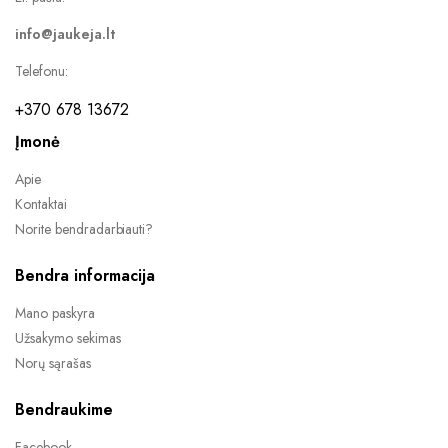
the
info@jaukeja.lt
product
page
Telefonu:
+370 678 13672
Įmonė
Apie
Kontaktai
Norite bendradarbiauti?
Bendra informacija
Mano paskyra
Užsakymo sekimas
Norų sąrašas
Bendraukime
Facebook