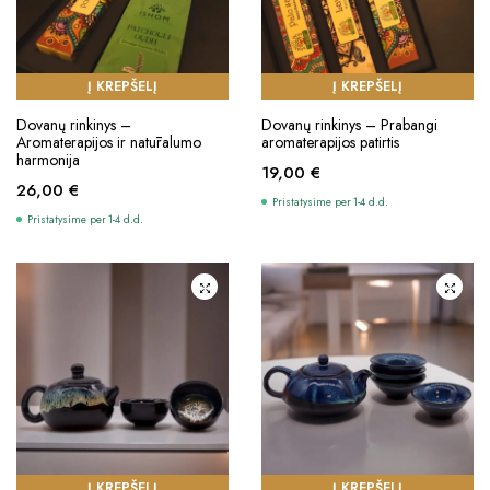
Į KREPŠELĮ
Į KREPŠELĮ
Dovanų rinkinys –
Dovanų rinkinys – Prabangi
Aromaterapijos ir natūralumo
aromaterapijos patirtis
harmonija
19,00
€
26,00
€
Pristatysime per 1-4 d.d.
Pristatysime per 1-4 d.d.
Į KREPŠELĮ
Į KREPŠELĮ