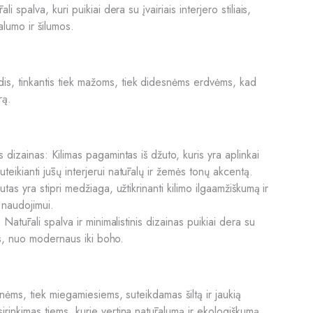
li spalva, kuri puikiai dera su įvairiais interjero stiliais,
alumo ir šilumos.
s, tinkantis tiek mažoms, tiek didesnėms erdvėms, kad
rą.
s dizainas: Kilimas pagamintas iš džuto, kuris yra aplinkai
teikianti jūsų interjerui natūralų ir žemės tonų akcentą.
žutas yra stipri medžiaga, užtikrinanti kilimo ilgaamžiškumą ir
naudojimui.
: Natūrali spalva ir minimalistinis dizainas puikiai dera su
iais, nuo modernaus iki boho.
ainėms, tiek miegamiesiems, suteikdamas šiltą ir jaukią
irinkimas tiems, kurie vertina natūralumą ir ekologiškumą.