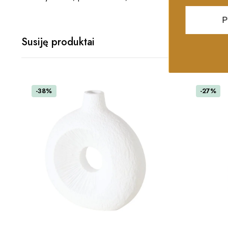
P
Susiję produktai
-38%
-27%