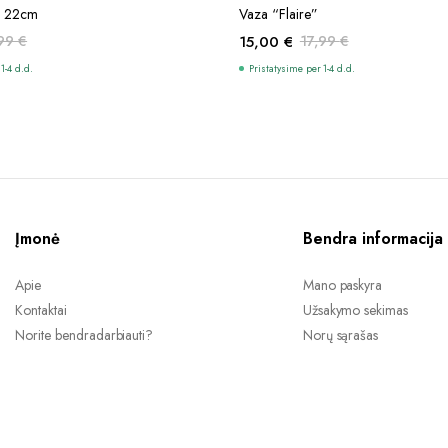
Į KREPŠELĮ
Į KREPŠELĮ
” 22cm
Vaza “Flaire”
,99
€
15,00
€
17,99
€
Original
Current
1-4 d.d.
Pristatysime per 1-4 d.d.
price
price
was:
is:
17,99 €.
15,00 €.
Įmonė
Bendra informacija
Apie
Mano paskyra
Kontaktai
Užsakymo sekimas
Norite bendradarbiauti?
Norų sąrašas