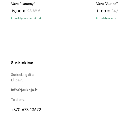
Į KREPŠELĮ
Vaza “Lamony”
Vaza “Aurice
15,00
€
23,89
€
11,00
€
14
Original
Current
Original
Current
Pristatysime per 1-4 d.d.
Pristatysime per 
price
price
price
price
was:
is:
was:
is:
23,89 €.
15,00 €.
14,99 €.
11,00 €.
Susisiekime
Susisiekti galite:
El. paštu:
info@jaukeja.lt
Telefonu:
+370 678 13672