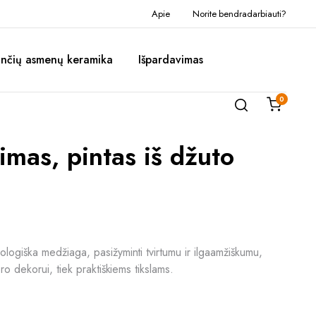
Apie
Norite bendradarbiauti?
inčių asmenų keramika
Išpardavimas
0
imas, pintas iš džuto
kologiška medžiaga, pasižyminti tvirtumu ir ilgaamžiškumu,
jero dekorui, tiek praktiškiems tikslams.