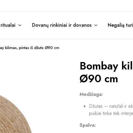
itualai
Dovanų rinkiniai ir dovanos
Negalią tur
y kilimas, pintas iš džuto Ø90 cm
Bombay kil
Ø90 cm
Medžiaga:
Džutas – natūrali ir e
puikiai tinka tiek inter
Spalva: