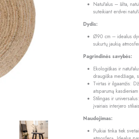
Natūralus – šilta, natūra
suteikiant erdvei natūr
Dydis:
Ø90 cm – idealus dydi
sukurtų jaukią atmosfe
Pagrindinės savybės:
Ekologiškas ir natūralu
draugiška medžiaga, su
Tvirtas ir ilgaamžis: D
atsparumą kasdieniam 
Stilingas ir universalus
įvairiais interjero stil
Naudojimas:
Puikiai tinka tiek svet
atmosferą. Idealus pas