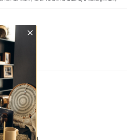
krepšelį
,
Tekstilė / Kilimai
ūralumo jūsų erdvei.