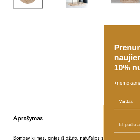
Prenu
naujien
10% nu
+nemokamas
Aprašymas
Bombay kilimas, pintas iš džuto, natūralios spalvos. Ø90 cm. Ek