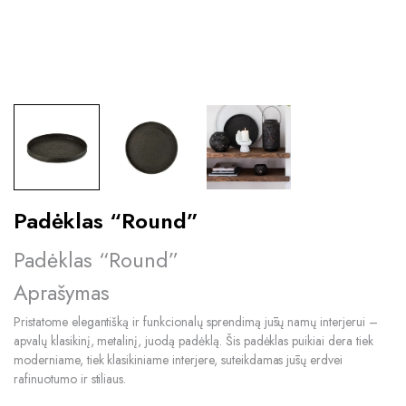
Padėklas “Round”
Padėklas “Round”
Aprašymas
Pristatome elegantišką ir funkcionalų sprendimą jūsų namų interjerui –
apvalų klasikinį, metalinį, juodą padėklą. Šis padėklas puikiai dera tiek
moderniame, tiek klasikiniame interjere, suteikdamas jūsų erdvei
rafinuotumo ir stiliaus.