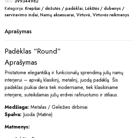
SKU:
399344982
Kategorija:
Krepšiai / dėžutės / padėklai
,
Lėkštės / dubenys /
serviravimo indai
,
Namų aksesuarai
,
Virtuvė
,
Virtuvės reikmenys
Aprašymas
Padėklas “Round”
Aprašymas
Pristatome elegantišką ir funkcionalų sprendimą jūsų namų
interjerui – apvalų klasikinį, metalinį, juodą padėklą. Šis
padėklas puikiai dera tiek moderniame, tiek klasikiniame
interjere, suteikdamas jūsų erdvei rafinuotumo ir stiliaus.
Medžiaga:
Metalas / Geležies dirbiniai
Spalva:
Juoda (Matinė)
Matmenys: