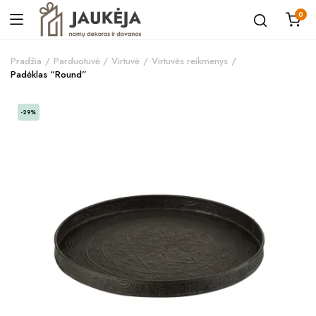
0
Pradžia
Parduotuvė
Virtuvė
Virtuvės reikmenys
Padėklas “Round”
-29%