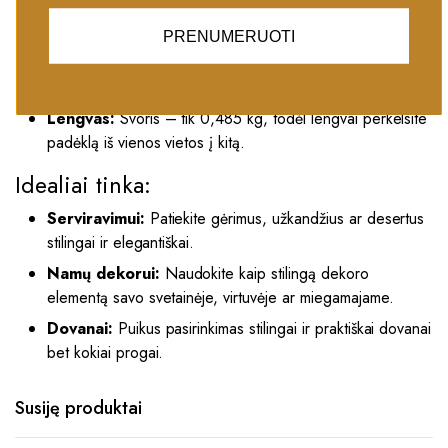
Matmenys:
Su 35 cm ilgio ir pločio, bei 3 cm aukščio,
PRENUMERUOTI
šis padėklas yra pakankamai didelis, kad talpintų įvairius
daiktus, bet tuo pačiu kompaktiškas ir lengvai
naudojamas.
Lengvas:
Svoris – tik 0,485 kg, todėl lengvai perkelsite
padėklą iš vienos vietos į kitą.
Idealiai tinka:
Serviravimui:
Patiekite gėrimus, užkandžius ar desertus
stilingai ir elegantiškai.
Namų dekorui:
Naudokite kaip stilingą dekoro
elementą savo svetainėje, virtuvėje ar miegamajame.
Dovanai:
Puikus pasirinkimas stilingai ir praktiškai dovanai
bet kokiai progai.
Susiję produktai