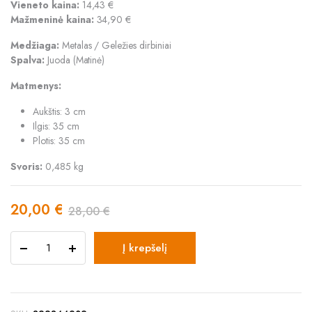
Vieneto kaina:
14,43 €
Mažmeninė kaina:
34,90 €
Medžiaga:
Metalas / Geležies dirbiniai
Spalva:
Juoda (Matinė)
Matmenys:
Aukštis: 3 cm
Ilgis: 35 cm
Plotis: 35 cm
Svoris:
0,485 kg
20,00
€
28,00
€
Original
Current
Padėklas
price
price
Į krepšelį
"Round"
quantity
was:
is:
28,00 €.
20,00 €.