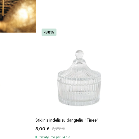
-38%
Į KREPŠELĮ
Stiklinis indelis su dangteliu “Tinee”
5,00
€
7,99
€
Original
Current
Pristatysime per 1-4 d.d.