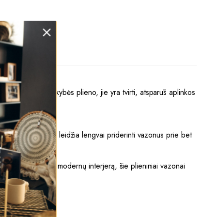
nti iš aukštos kokybės plieno, jie yra tvirti, atsparūs aplinkos
imalistinis dizainas leidžia lengvai priderinti vazonus prie bet
s ar net krūmai.
te sukurti jaukų ir modernų interjerą, šie plieniniai vazonai