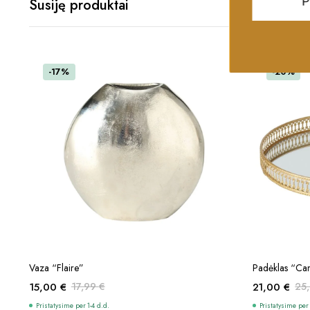
Susiję produktai
P
-17%
-20%
Į KREPŠELĮ
Vaza “Flaire”
Padėklas “Cam
15,00
€
17,99
€
21,00
€
25
Original
Current
Original
Current
Pristatysime per 1-4 d.d.
Pristatysime per 