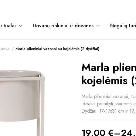
itualai
Dovanų rinkiniai ir dovanos
Negalią tur
stovai
Marla plieniniai vazonai su kojelėmis (2 dydžiai)
Marla plien
kojelėmis (
Marla plieniniai vazonai, tv
Idealiai pritaikyti įvairiems
Dydžiai: 17x17x31 cm ir 1
19,00
€
–
24