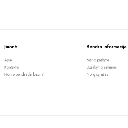
price
price
was:
is:
14,99 €.
11,00 €.
Įmonė
Bendra informacija
Apie
Mano paskyra
Kontaktai
Užsakymo sekimas
Norite bendradarbiauti?
Norų sąrašas