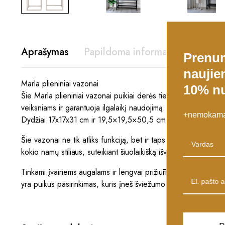
Aprašymas
Papildoma informacija
Prenu
naujien
Marla plieniniai vazonai
10% nu
Šie Marla plieniniai vazonai puikiai derės tiek jūsų interjere,
veiksniams ir garantuoja ilgalaikį naudojimą.
+nemokamas
Dydžiai 17x17x31 cm ir 19,5×19,5×50,5 cm puikiai tiks įvair
Šie vazonai ne tik atliks funkciją, bet ir taps stilingu interje
kokio namų stiliaus, suteikiant šiuolaikišką išvaizdą. Puikiai ti
Tinkami įvairiems augalams ir lengvai prižiūrimi, šie vazonai le
yra puikus pasirinkimas, kuris įneš šviežumo ir natūralumo į jū