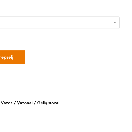
krepšelį
,
Vazos / Vazonai / Gėlių stovai