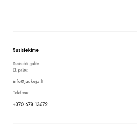
price
price
price
price
was:
is:
was:
is:
17,99 €.
15,00 €.
25,99 €.
21,00 €.
Susisiekime
Susisiekti galite:
El. paštu:
info@jaukeja.lt
Telefonu:
+370 678 13672