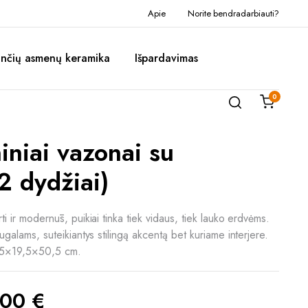
Apie
Norite bendradarbiauti?
inčių asmenų keramika
Išpardavimas
0
iniai vazonai su
2 dydžiai)
irti ir modernūs, puikiai tinka tiek vidaus, tiek lauko erdvėms.
 augalams, suteikiantys stilingą akcentą bet kuriame interjere.
9,5×19,5×50,5 cm.
,00
€