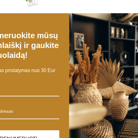
meruokite mūsų
laiškį ir gaukite
olaidą!
 tiek lauko erdvėse, suteikdami modernų ir elegantišką akcentą. Pagami
 pristatymas nuo 30 Eur
iems augalams – nuo mažų iki didesnių.
ro akcentu, kuris harmonizuos su bet kokiu dekoru. Šviesi spalva ir min
nka tiek lauko, tiek vidaus augalams, tokiems kaip žalieji augalai, gėlė
is jums sukurti harmoningą aplinką tiek namuose, tiek sode. Jei siekia
sų erdvę.