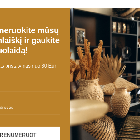
meruokite mūsų
laiškį ir gaukite
olaidą!
 pristatymas nuo 30 Eur
nkinys yra patvarus ir ilgaamžis.
a suteikia elegantišką ir šiuolaikišką išvaizdą.
todėl galite šias vazas komplektuoti ir taip sudaryti įvairias gėlių ir de
, nuo minimalistinio iki bohemiško.
ę, suteikiant natūralumo ir stiliaus pojūtį.
RENUMERUOTI