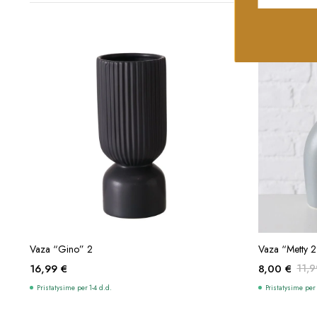
-34%
Į KREPŠELĮ
Vaza “Gino” 2
Vaza “Metty 2
16,99
€
8,00
€
11,
Original
Current
Pristatysime per 1-4 d.d.
Pristatysime per 
price
price
was:
is: