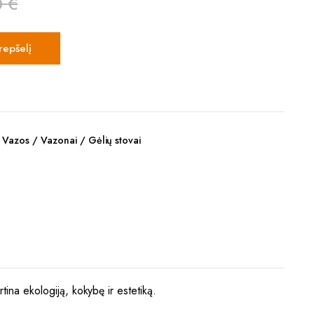
0
€
krepšelį
,
Vazos / Vazonai / Gėlių stovai
tina ekologiją, kokybę ir estetiką.