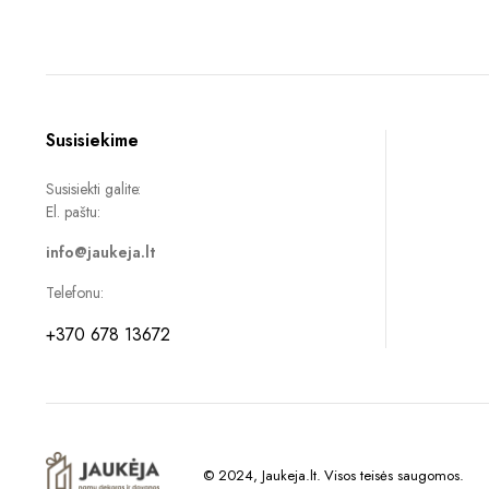
11,99 €.
8,00 €.
Susisiekime
Susisiekti galite:
El. paštu:
info@jaukeja.lt
Telefonu:
+370 678 13672
© 2024, Jaukeja.lt. Visos teisės saugomos.