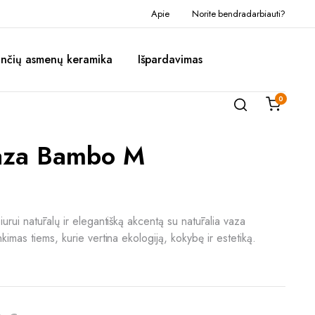
Apie
Norite bendradarbiauti?
inčių asmenų keramika
Išpardavimas
0
Vaza Bambo M
urui natūralų ir elegantišką akcentą su natūralia vaza
kimas tiems, kurie vertina ekologiją, kokybę ir estetiką.