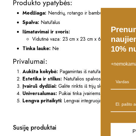
Produkto ypatybės:
Medžiaga:
Nendrių, rotango ir bambuko derinys
Spalva:
Natūralus
Prenu
Išmatavimai ir svoris:
naujien
Vidutinė vaza: 23 cm x 23 cm x 62 cm
10% nu
Tinka lauke:
Ne
Privalumai:
+nemokamas
Aukšta kokybė:
Pagamintas iš natūralių medžiagų, šis ri
Estetika ir stilius:
Natūralios spalvos ir bambuko tekstūr
Įvairūs dydžiai:
Galite rinktis iš trijų skirtingų dydžių, 
Universalumas:
Puikiai tinka įvairiems interjero stiliams
Lengva pritaikyti:
Lengvai integruojamas į bet kurią erdv
Susiję produktai
P