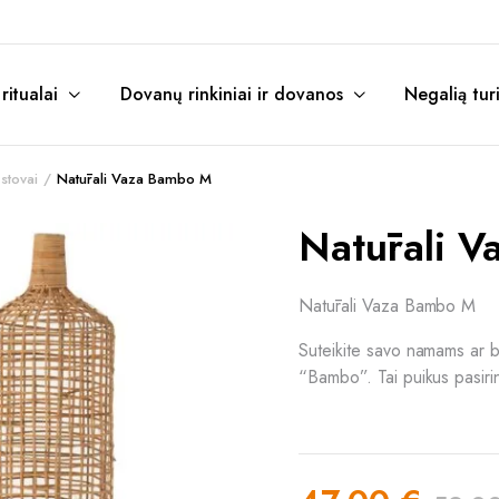
itualai
Dovanų rinkiniai ir dovanos
Negalią tur
stovai
Natūrali Vaza Bambo M
Natūrali 
Natūrali Vaza Bambo M
Suteikite savo namams ar bi
“Bambo”. Tai puikus pasirin