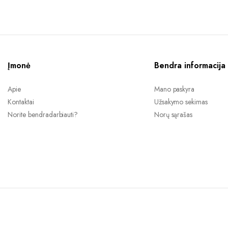
22,31 €.
11,00 €.
Įmonė
Bendra informacija
Apie
Mano paskyra
Kontaktai
Užsakymo sekimas
Norite bendradarbiauti?
Norų sąrašas