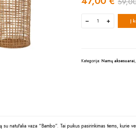
47,00
€
59,0
Original
Current
Natūrali
Į 
Vaza
price
price
Bambo
M
was:
is:
quantity
59,00 €.
47,00 €.
Kategorija:
Namų aksesuarai
ą su natūralia vaza “Bambo”. Tai puikus pasirinkimas tiems, kurie ver