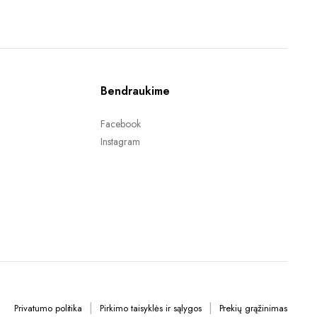
17,99 €.
9,90 €.
Bendraukime
Facebook
Instagram
Privatumo politika
Pirkimo taisyklės ir sąlygos
Prekių grąžinimas​