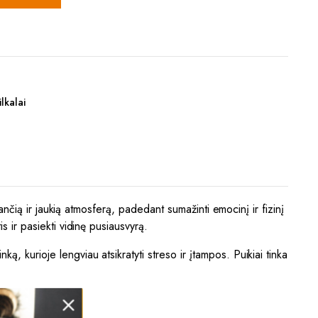
lkalai
nančią ir jaukią atmosferą, padedant sumažinti emocinį ir fizinį
s ir pasiekti vidinę pusiausvyrą.
, kurioje lengviau atsikratyti streso ir įtampos. Puikiai tinka