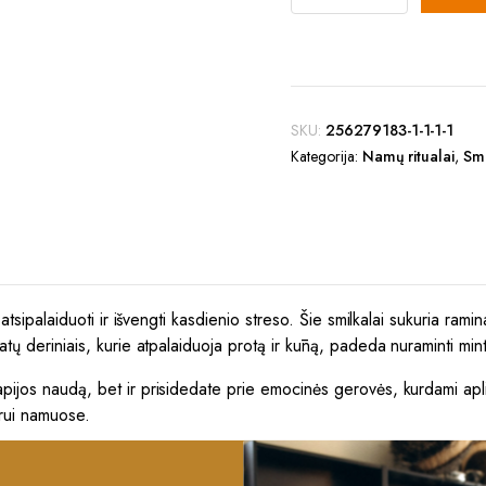
price
price
stress
quantity
was:
is:
2,60 €.
2,10 €.
SKU:
256279183-1-1-1-1
Kategorija:
Namų ritualai
,
Smi
 atsipalaiduoti ir išvengti kasdienio streso. Šie smilkalai sukuria rami
tų deriniais, kurie atpalaiduoja protą ir kūną, padeda nuraminti minti
ijos naudą, bet ir prisidedate prie emocinės gerovės, kurdami aplinką
arui namuose.