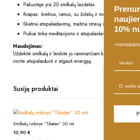
Pakuotėje yra 20 smilkalų lazdelės
Prenu
Kvapas: švelnus, ramus, su žolelių ir medienos natomis
naujien
Skatina atsipalaidavimą, mažina stresą ir įtampą
10% nu
Puikiai tinka meditacijoms ir atsipalaidavimui
+nemokamas
Naudojimas:
Uždekite smilkalą ir leiskite jo raminančiam kvapui užpildyti e
norite atsipalaiduoti ir atgauti energiją.
Susiję produktai
P
This
PASIRINKTI SAVYBES
Smilkalų rinkinys “Tibetan” 30 vnt
product
10,90
€
has
Smilkalai „Ma