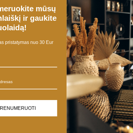
meruokite mūsų
laiškį ir gaukite
olaidą!
 pristatymas nuo 30 Eur
rdvę. Smilkalai Anti Stress padeda sukurti harmoniją ir ramybę, puiki
RENUMERUOTI
-35%
IŠPARDUOTA
sala” White Sage