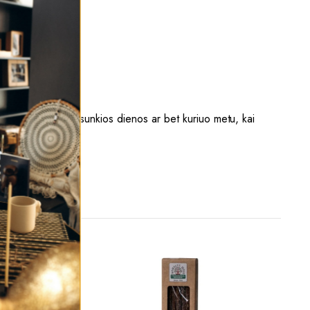
ai tinka naudoti po sunkios dienos ar bet kuriuo metu, kai