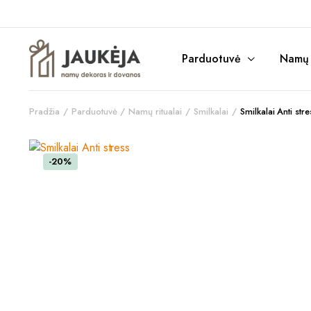
Parduotuvė
Namų r
Pradžia
Parduotuvė
Namų ritualai
Smilkalai
Smilkalai Anti stre
-20%