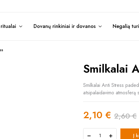
itualai
Dovanų rinkiniai ir dovanos
Negalią tur
ss
Smilkalai A
Smilkalai Anti Stress paded
atsipalaidavimo atmosferą 
2,10
€
2,60
€
Original
Current
Smilkalai
Į 
Anti