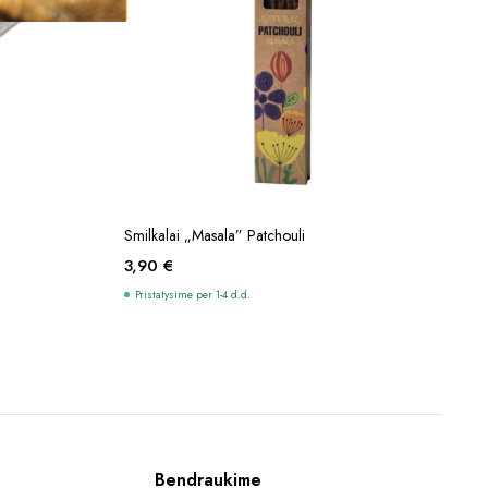
Į KREPŠELĮ
Smilkalai „Masala” Patchouli
3,90
€
Pristatysime per 1-4 d.d.
Bendraukime