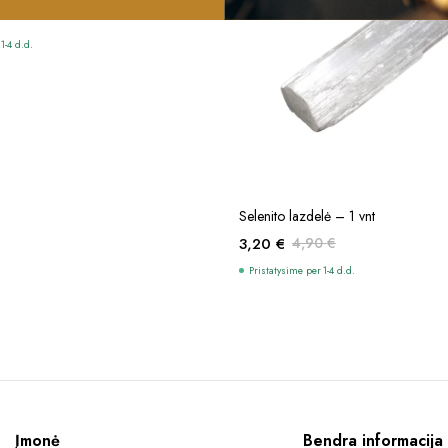
1-4 d.d.
Į KREPŠELĮ
Selenito lazdelė – 1 vnt
3,20
€
4,90
€
Original
Current
Pristatysime per 1-4 d.d.
price
price
was:
is:
4,90 €.
3,20 €.
Įmonė
Bendra informacija