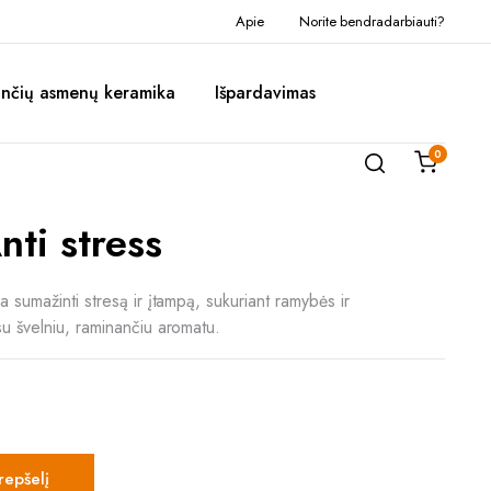
Apie
Norite bendradarbiauti?
inčių asmenų keramika
Išpardavimas
0
nti stress
a sumažinti stresą ir įtampą, sukuriant ramybės ir
su švelniu, raminančiu aromatu.
krepšelį