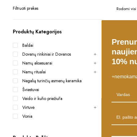
Filtruoti prekes
Rodomi visi 
-16%
Produktų Kategorijos
Prenu
Baldai
naujien
Dovanų rinkiniai ir Dovanos
10% nu
Namų aksesuarai
Namų ritualai
+nemokamas
Negalią turinčių asmenų keramika
Šviestuvai
Pagalvėlė 
45x60x10
Veido ir kūno priežiūra
28,00
€
Virtuvė
Original
Current
Pristatysime 
Vonia
price
price
was:
is:
32,99 €.
28,00 €.