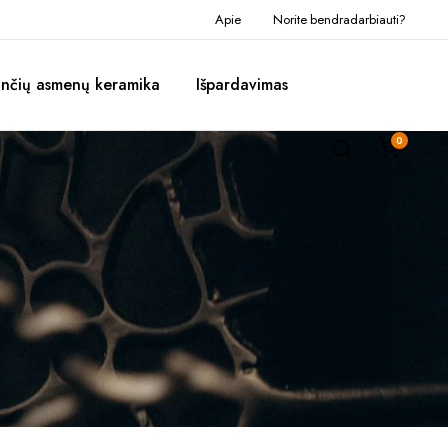
Apie
Norite bendradarbiauti?
inčių asmenų keramika
Išpardavimas
0