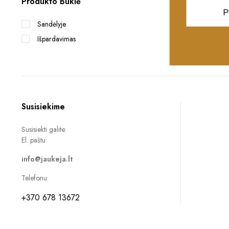
Produkto Būklė
P
Sandėlyje
Išpardavimas
Susisiekime
Susisiekti galite:
El. paštu:
info@jaukeja.lt
Telefonu:
+370 678 13672