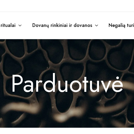
itualai
Dovanų rinkiniai ir dovanos
Negalią tur
Parduotuvė